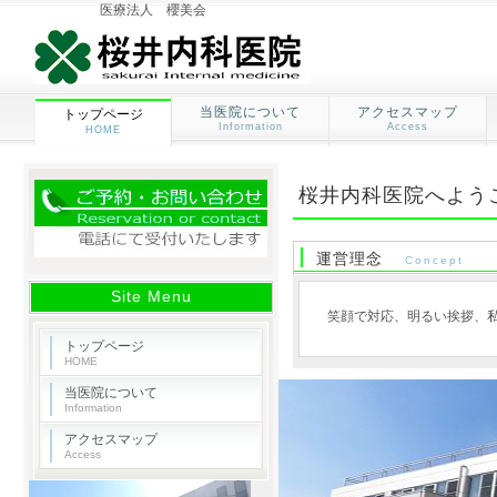
医療法人 櫻美会
当医院について
アクセスマップ
トップページ
Information
Access
HOME
桜井内科医院へよう
運営理念
Concept
Site Menu
笑顔で対応、明るい挨拶、
トップページ
HOME
当医院について
Information
アクセスマップ
Access