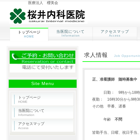
医療法人 櫻美会
当医院について
アクセスマップ
トップページ
Information
Access
HOME
求人情報
Job Opportunit
正、准看護師
随時募集中
Site Menu
日勤： 9時から18時
トップページ
夜勤： 16時30分から9時3
HOME
その他 早番、遅番
当医院について
Information
年齢
不問
アクセスマップ
Access
皆勤手当、日曜、祝日手当